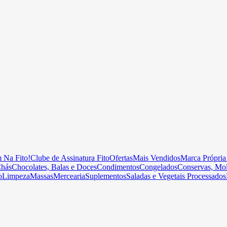
 Na Fito!
Clube de Assinatura Fito
Ofertas
Mais Vendidos
Marca Própria
hás
Chocolates, Balas e Doces
Condimentos
Congelados
Conservas, Mol
o
Limpeza
Massas
Mercearia
Suplementos
Saladas e Vegetais Processados