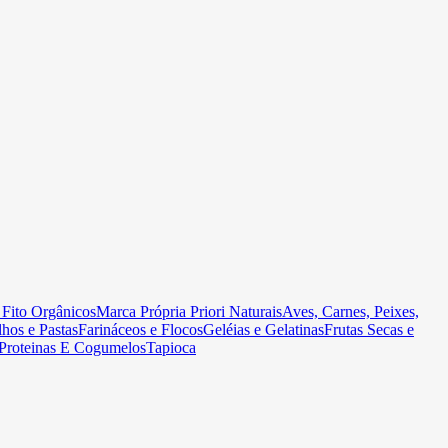
 Fito Orgânicos
Marca Própria Priori Naturais
Aves, Carnes, Peixes,
hos e Pastas
Farináceos e Flocos
Geléias e Gelatinas
Frutas Secas e
Proteinas E Cogumelos
Tapioca