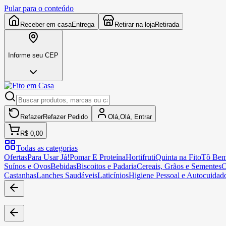
Pular para o conteúdo
Receber em casa
Entrega
Retirar na loja
Retirada
Informe seu CEP
Refazer
Refazer
Pedido
Olá,
Olá,
Entrar
R$ 0,00
Todas as categorias
Ofertas
Para Usar Já!
Pomar E Proteína
Hortifruti
Quinta na Fito
Tô Bem
Suínos e Ovos
Bebidas
Biscoitos e Padaria
Cereais, Grãos e Sementes
C
Castanhas
Lanches Saudáveis
Laticínios
Higiene Pessoal e Autocuidad