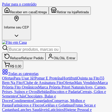
Pular para o conteúdo
Receber em casa
Entrega
Retirar na loja
Retirada
Informe seu CEP
Refazer
Refazer
Pedido
Olá,
Olá,
Entrar
R$ 0,00
Todas as categorias
Ofertas
Para Usar Já!
Pomar E Proteína
Hortifruti
Quinta na Fito
Tô
Bem Na Fito!
Clube de Assinatura Fito
Ofertas
Mais Vendidos
Marca
Própria Fito Orgânicos
Marca Própria Priori Naturais
Aves, Carnes,
Peixes, Suínos e Ovos
Bebidas
Biscoitos e Padaria
Cereais, Grãos e
Sementes
Chás
Chocolates, Balas e
Doces
Condimentos
Congelados
Conservas, Molhos e
Pastas
Farináceos e Flocos
Geléias e Gelatinas
Frutas Secas e
Castanhas
Lanches Saudáveis
Laticínios
Higiene Pessoal e