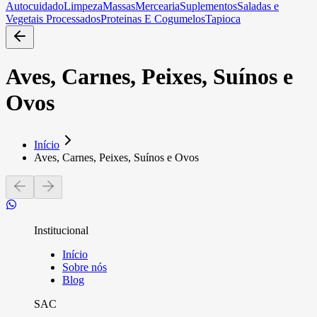
Autocuidado
Limpeza
Massas
Mercearia
Suplementos
Saladas e
Vegetais Processados
Proteinas E Cogumelos
Tapioca
Aves, Carnes, Peixes, Suínos e
Ovos
Início
Aves, Carnes, Peixes, Suínos e Ovos
Institucional
Início
Sobre nós
Blog
SAC