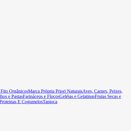
 Fito Orgânicos
Marca Própria Priori Naturais
Aves, Carnes, Peixes,
hos e Pastas
Farináceos e Flocos
Geléias e Gelatinas
Frutas Secas e
Proteinas E Cogumelos
Tapioca