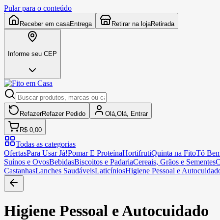
Pular para o conteúdo
Receber em casa
Entrega
Retirar na loja
Retirada
Informe seu CEP
Refazer
Refazer
Pedido
Olá,
Olá,
Entrar
R$ 0,00
Todas as categorias
Ofertas
Para Usar Já!
Pomar E Proteína
Hortifruti
Quinta na Fito
Tô Bem
Suínos e Ovos
Bebidas
Biscoitos e Padaria
Cereais, Grãos e Sementes
C
Castanhas
Lanches Saudáveis
Laticínios
Higiene Pessoal e Autocuidad
Higiene Pessoal e Autocuidado