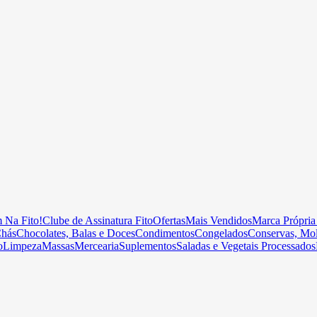
 Na Fito!
Clube de Assinatura Fito
Ofertas
Mais Vendidos
Marca Própria
hás
Chocolates, Balas e Doces
Condimentos
Congelados
Conservas, Mol
o
Limpeza
Massas
Mercearia
Suplementos
Saladas e Vegetais Processados