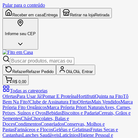
Pular para o conteúdo
Receber em casa
Entrega
Retirar na loja
Retirada
Informe seu CEP
Refazer
Refazer
Pedido
Olá,
Olá,
Entrar
R$ 0,00
Todas as categorias
Ofertas
Para Usar Já!
Pomar E Proteína
Hortifruti
Quinta na Fito
Tô
Bem Na Fito!
Clube de Assinatura Fito
Ofertas
Mais Vendidos
Marca
Própria Fito Orgânicos
Marca Própria Priori Naturais
Aves, Carnes,
Peixes, Suínos e Ovos
Bebidas
Biscoitos e Padaria
Cereais, Grãos e
Sementes
Chás
Chocolates, Balas e
Doces
Condimentos
Congelados
Conservas, Molhos e
Pastas
Farináceos e Flocos
Geléias e Gelatinas
Frutas Secas e
Castanhas
Lanches Saudáveis
Laticínios
Higiene Pessoal e