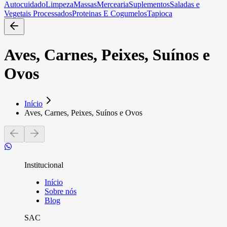
Autocuidado
Limpeza
Massas
Mercearia
Suplementos
Saladas e
Vegetais Processados
Proteinas E Cogumelos
Tapioca
Aves, Carnes, Peixes, Suínos e
Ovos
Início
Aves, Carnes, Peixes, Suínos e Ovos
Institucional
Início
Sobre nós
Blog
SAC