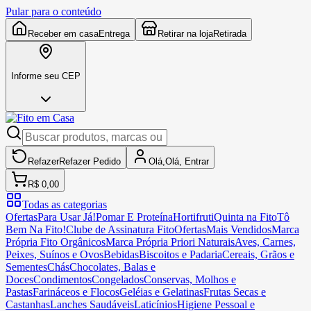
Pular para o conteúdo
Receber em casa
Entrega
Retirar na loja
Retirada
Informe seu CEP
Refazer
Refazer
Pedido
Olá,
Olá,
Entrar
R$ 0,00
Todas as categorias
Ofertas
Para Usar Já!
Pomar E Proteína
Hortifruti
Quinta na Fito
Tô
Bem Na Fito!
Clube de Assinatura Fito
Ofertas
Mais Vendidos
Marca
Própria Fito Orgânicos
Marca Própria Priori Naturais
Aves, Carnes,
Peixes, Suínos e Ovos
Bebidas
Biscoitos e Padaria
Cereais, Grãos e
Sementes
Chás
Chocolates, Balas e
Doces
Condimentos
Congelados
Conservas, Molhos e
Pastas
Farináceos e Flocos
Geléias e Gelatinas
Frutas Secas e
Castanhas
Lanches Saudáveis
Laticínios
Higiene Pessoal e