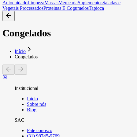
Autocuidado
Limpeza
Massas
Mercearia
Suplementos
Saladas e
Vegetais Processados
Proteinas E Cogumelos
Tapioca
Congelados
Início
Congelados
Institucional
Início
Sobre nós
Blog
SAC
Fale conosco
(31) 98745-9769