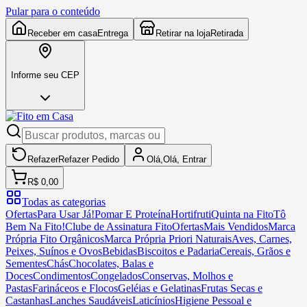
Pular para o conteúdo
Receber em casa
Entrega
Retirar na loja
Retirada
Informe seu CEP
Refazer
Refazer
Pedido
Olá,
Olá,
Entrar
R$ 0,00
Todas as categorias
Ofertas
Para Usar Já!
Pomar E Proteína
Hortifruti
Quinta na Fito
Tô
Bem Na Fito!
Clube de Assinatura Fito
Ofertas
Mais Vendidos
Marca
Própria Fito Orgânicos
Marca Própria Priori Naturais
Aves, Carnes,
Peixes, Suínos e Ovos
Bebidas
Biscoitos e Padaria
Cereais, Grãos e
Sementes
Chás
Chocolates, Balas e
Doces
Condimentos
Congelados
Conservas, Molhos e
Pastas
Farináceos e Flocos
Geléias e Gelatinas
Frutas Secas e
Castanhas
Lanches Saudáveis
Laticínios
Higiene Pessoal e