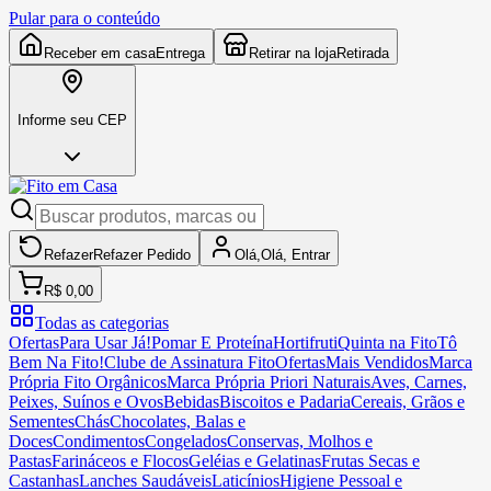
Pular para o conteúdo
Receber em casa
Entrega
Retirar na loja
Retirada
Informe seu CEP
Refazer
Refazer
Pedido
Olá,
Olá,
Entrar
R$ 0,00
Todas as categorias
Ofertas
Para Usar Já!
Pomar E Proteína
Hortifruti
Quinta na Fito
Tô
Bem Na Fito!
Clube de Assinatura Fito
Ofertas
Mais Vendidos
Marca
Própria Fito Orgânicos
Marca Própria Priori Naturais
Aves, Carnes,
Peixes, Suínos e Ovos
Bebidas
Biscoitos e Padaria
Cereais, Grãos e
Sementes
Chás
Chocolates, Balas e
Doces
Condimentos
Congelados
Conservas, Molhos e
Pastas
Farináceos e Flocos
Geléias e Gelatinas
Frutas Secas e
Castanhas
Lanches Saudáveis
Laticínios
Higiene Pessoal e