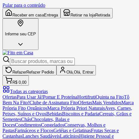
Pular para o conteúdo
Receber em casa
Entrega
Retirar na loja
Retirada
Informe seu CEP
Refazer
Refazer
Pedido
Olá,
Olá,
Entrar
R$ 0,00
Todas as categorias
Ofertas
Para Usar Já!
Pomar E Proteína
Hortifruti
Quinta na Fito
Tô
Bem Na Fito!
Clube de Assinatura Fito
Ofertas
Mais Vendidos
Marca
Própria Fito Orgânicos
Marca Própria Priori Naturais
Aves, Carnes,
Peixes, Suínos e Ovos
Bebidas
Biscoitos e Padaria
Cereais, Grãos e
Sementes
Chás
Chocolates, Balas e
Doces
Condimentos
Congelados
Conservas, Molhos e
Pastas
Farináceos e Flocos
Geléias e Gelatinas
Frutas Secas e
Castanhas
Lanches Saudáveis
Laticínios
Higiene Pessoal e