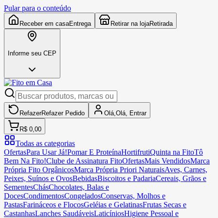
Pular para o conteúdo
Receber em casa
Entrega
Retirar na loja
Retirada
Informe seu CEP
Refazer
Refazer
Pedido
Olá,
Olá,
Entrar
R$ 0,00
Todas as categorias
Ofertas
Para Usar Já!
Pomar E Proteína
Hortifruti
Quinta na Fito
Tô
Bem Na Fito!
Clube de Assinatura Fito
Ofertas
Mais Vendidos
Marca
Própria Fito Orgânicos
Marca Própria Priori Naturais
Aves, Carnes,
Peixes, Suínos e Ovos
Bebidas
Biscoitos e Padaria
Cereais, Grãos e
Sementes
Chás
Chocolates, Balas e
Doces
Condimentos
Congelados
Conservas, Molhos e
Pastas
Farináceos e Flocos
Geléias e Gelatinas
Frutas Secas e
Castanhas
Lanches Saudáveis
Laticínios
Higiene Pessoal e