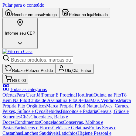
Pular para o conteúdo
Receber em casa
Entrega
Retirar na loja
Retirada
Informe seu CEP
Refazer
Refazer
Pedido
Olá,
Olá,
Entrar
R$ 0,00
Todas as categorias
Ofertas
Para Usar Já!
Pomar E Proteína
Hortifruti
Quinta na Fito
Tô
Bem Na Fito!
Clube de Assinatura Fito
Ofertas
Mais Vendidos
Marca
Própria Fito Orgânicos
Marca Própria Priori Naturais
Aves, Carnes,
Peixes, Suínos e Ovos
Bebidas
Biscoitos e Padaria
Cereais, Grãos e
Sementes
Chás
Chocolates, Balas e
Doces
Condimentos
Congelados
Conservas, Molhos e
Pastas
Farináceos e Flocos
Geléias e Gelatinas
Frutas Secas e
Castanhas
Lanches Saudáveis
Laticínios
Higiene Pessoal e