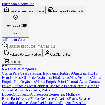
Pular para o conteúdo
Receber em casa
Entrega
Retirar na loja
Retirada
Informe seu CEP
Refazer
Refazer
Pedido
Olá,
Olá,
Entrar
R$ 0,00
Todas as categorias
Ofertas
Para Usar Já!
Pomar E Proteína
Hortifruti
Quinta na Fito
Tô
Bem Na Fito!
Clube de Assinatura Fito
Ofertas
Mais Vendidos
Marca
Própria Fito Orgânicos
Marca Própria Priori Naturais
Aves, Carnes,
Peixes, Suínos e Ovos
Bebidas
Biscoitos e Padaria
Cereais, Grãos e
Sementes
Chás
Chocolates, Balas e
Doces
Condimentos
Congelados
Conservas, Molhos e
Pastas
Farináceos e Flocos
Geléias e Gelatinas
Frutas Secas e
Castanhas
Lanches Saudáveis
Laticínios
Higiene Pessoal e