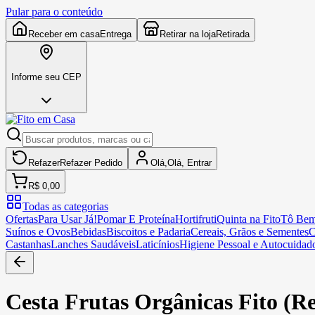
Pular para o conteúdo
Receber em casa
Entrega
Retirar na loja
Retirada
Informe seu CEP
Refazer
Refazer
Pedido
Olá,
Olá,
Entrar
R$ 0,00
Todas as categorias
Ofertas
Para Usar Já!
Pomar E Proteína
Hortifruti
Quinta na Fito
Tô Bem
Suínos e Ovos
Bebidas
Biscoitos e Padaria
Cereais, Grãos e Sementes
C
Castanhas
Lanches Saudáveis
Laticínios
Higiene Pessoal e Autocuidad
Cesta Frutas Orgânicas Fito (R