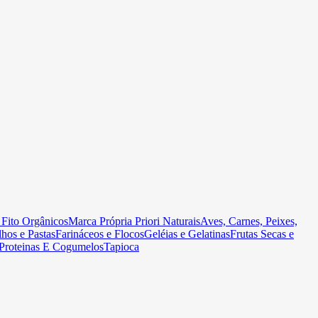
 Fito Orgânicos
Marca Própria Priori Naturais
Aves, Carnes, Peixes,
hos e Pastas
Farináceos e Flocos
Geléias e Gelatinas
Frutas Secas e
Proteinas E Cogumelos
Tapioca