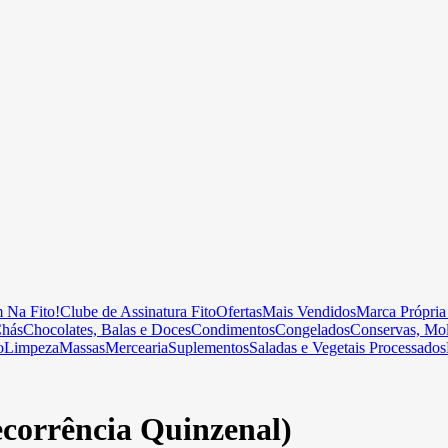
 Na Fito!
Clube de Assinatura Fito
Ofertas
Mais Vendidos
Marca Própria
hás
Chocolates, Balas e Doces
Condimentos
Congelados
Conservas, Mol
o
Limpeza
Massas
Mercearia
Suplementos
Saladas e Vegetais Processados
ecorrência Quinzenal)