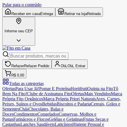
Pular para o conteúdo
Receber em casa
Entrega
Retirar na loja
Retirada
Informe seu CEP
Refazer
Refazer
Pedido
Olá,
Olá,
Entrar
R$ 0,00
Todas as categorias
Ofertas
Para Usar Já!
Pomar E Proteína
Hortifruti
Quinta na Fito
Tô
Bem Na Fito!
Clube de Assinatura Fito
Ofertas
Mais Vendidos
Marca
Própria Fito Orgânicos
Marca Própria Priori Naturais
Aves, Carnes,
Peixes, Suínos e Ovos
Bebidas
Biscoitos e Padaria
Cereais, Grãos e
Sementes
Chás
Chocolates, Balas e
Doces
Condimentos
Congelados
Conservas, Molhos e
Pastas
Farináceos e Flocos
Geléias e Gelatinas
Frutas Secas e
Castanhas
Lanches Saudáveis
Laticínios
Higiene Pessoal e