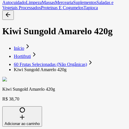
Autocuidado
Limpeza
Massas
Mercearia
Suplementos
Saladas e
Vegetais Processados
Proteinas E Cogumelos
Tapioca
Kiwi Sungold Amarelo 420g
Início
Hortifruti
60 Frutas Selecionadas (Não Orgânicas)
Kiwi Sungold Amarelo 420g
Kiwi Sungold Amarelo 420g
R$ 38,70
Adicionar ao carrinho