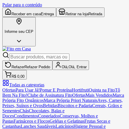
Pular para o conteúdo
Receber em casa
Entrega
Retirar na loja
Retirada
Informe seu CEP
Refazer
Refazer
Pedido
Olá,
Olá,
Entrar
R$ 0,00
Todas as categorias
Ofertas
Para Usar Já!
Pomar E Proteína
Hortifruti
Quinta na Fito
Tô
Bem Na Fito!
Clube de Assinatura Fito
Ofertas
Mais Vendidos
Marca
Própria Fito Orgânicos
Marca Própria Priori Naturais
Aves, Carnes,
Peixes, Suínos e Ovos
Bebidas
Biscoitos e Padaria
Cereais, Grãos e
Sementes
Chás
Chocolates, Balas e
Doces
Condimentos
Congelados
Conservas, Molhos e
Pastas
Farináceos e Flocos
Geléias e Gelatinas
Frutas Secas e
Castanhas
Lanches Saudáveis
Laticínios
Higiene Pessoal e