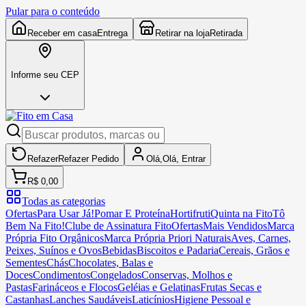
Pular para o conteúdo
Receber em casa
Entrega
Retirar na loja
Retirada
Informe seu CEP
Refazer
Refazer
Pedido
Olá,
Olá,
Entrar
R$ 0,00
Todas as categorias
Ofertas
Para Usar Já!
Pomar E Proteína
Hortifruti
Quinta na Fito
Tô
Bem Na Fito!
Clube de Assinatura Fito
Ofertas
Mais Vendidos
Marca
Própria Fito Orgânicos
Marca Própria Priori Naturais
Aves, Carnes,
Peixes, Suínos e Ovos
Bebidas
Biscoitos e Padaria
Cereais, Grãos e
Sementes
Chás
Chocolates, Balas e
Doces
Condimentos
Congelados
Conservas, Molhos e
Pastas
Farináceos e Flocos
Geléias e Gelatinas
Frutas Secas e
Castanhas
Lanches Saudáveis
Laticínios
Higiene Pessoal e