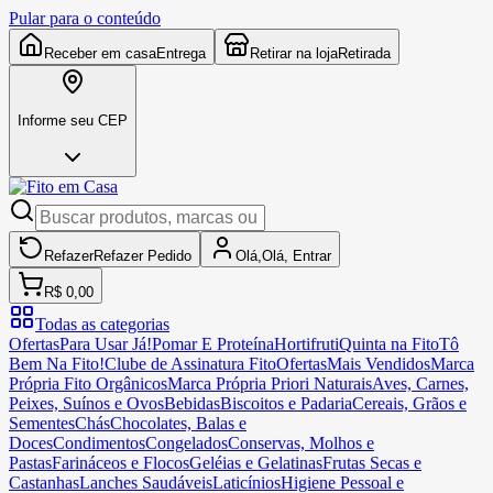
Pular para o conteúdo
Receber em casa
Entrega
Retirar na loja
Retirada
Informe seu CEP
Refazer
Refazer
Pedido
Olá,
Olá,
Entrar
R$ 0,00
Todas as categorias
Ofertas
Para Usar Já!
Pomar E Proteína
Hortifruti
Quinta na Fito
Tô
Bem Na Fito!
Clube de Assinatura Fito
Ofertas
Mais Vendidos
Marca
Própria Fito Orgânicos
Marca Própria Priori Naturais
Aves, Carnes,
Peixes, Suínos e Ovos
Bebidas
Biscoitos e Padaria
Cereais, Grãos e
Sementes
Chás
Chocolates, Balas e
Doces
Condimentos
Congelados
Conservas, Molhos e
Pastas
Farináceos e Flocos
Geléias e Gelatinas
Frutas Secas e
Castanhas
Lanches Saudáveis
Laticínios
Higiene Pessoal e