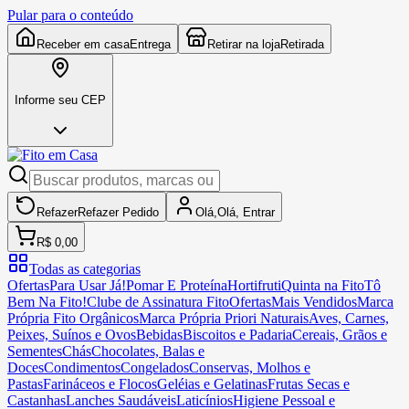
Pular para o conteúdo
Receber em casa
Entrega
Retirar na loja
Retirada
Informe seu CEP
Refazer
Refazer
Pedido
Olá,
Olá,
Entrar
R$ 0,00
Todas as categorias
Ofertas
Para Usar Já!
Pomar E Proteína
Hortifruti
Quinta na Fito
Tô
Bem Na Fito!
Clube de Assinatura Fito
Ofertas
Mais Vendidos
Marca
Própria Fito Orgânicos
Marca Própria Priori Naturais
Aves, Carnes,
Peixes, Suínos e Ovos
Bebidas
Biscoitos e Padaria
Cereais, Grãos e
Sementes
Chás
Chocolates, Balas e
Doces
Condimentos
Congelados
Conservas, Molhos e
Pastas
Farináceos e Flocos
Geléias e Gelatinas
Frutas Secas e
Castanhas
Lanches Saudáveis
Laticínios
Higiene Pessoal e