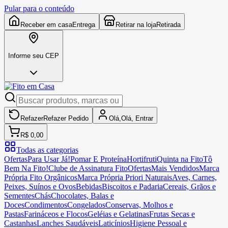
Pular para o conteúdo
Receber em casa
Entrega
Retirar na loja
Retirada
Informe seu CEP
Refazer
Refazer
Pedido
Olá,
Olá,
Entrar
R$ 0,00
Todas as categorias
Ofertas
Para Usar Já!
Pomar E Proteína
Hortifruti
Quinta na Fito
Tô
Bem Na Fito!
Clube de Assinatura Fito
Ofertas
Mais Vendidos
Marca
Própria Fito Orgânicos
Marca Própria Priori Naturais
Aves, Carnes,
Peixes, Suínos e Ovos
Bebidas
Biscoitos e Padaria
Cereais, Grãos e
Sementes
Chás
Chocolates, Balas e
Doces
Condimentos
Congelados
Conservas, Molhos e
Pastas
Farináceos e Flocos
Geléias e Gelatinas
Frutas Secas e
Castanhas
Lanches Saudáveis
Laticínios
Higiene Pessoal e