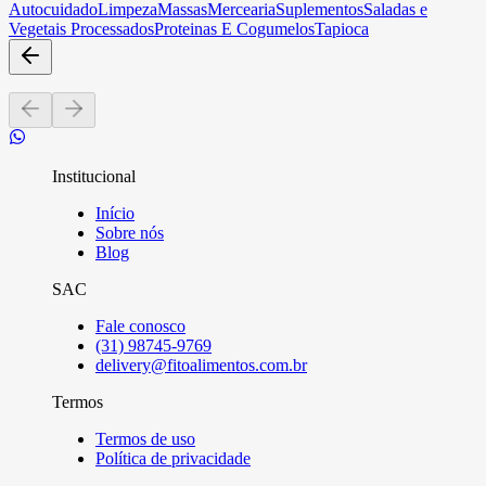
Autocuidado
Limpeza
Massas
Mercearia
Suplementos
Saladas e
Vegetais Processados
Proteinas E Cogumelos
Tapioca
Institucional
Início
Sobre nós
Blog
SAC
Fale conosco
(31) 98745-9769
delivery@fitoalimentos.com.br
Termos
Termos de uso
Política de privacidade