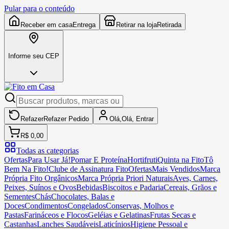
Pular para o conteúdo
Receber em casa
Entrega
Retirar na loja
Retirada
Informe seu CEP
Refazer
Refazer
Pedido
Olá,
Olá,
Entrar
R$ 0,00
Todas as categorias
Ofertas
Para Usar Já!
Pomar E Proteína
Hortifruti
Quinta na Fito
Tô
Bem Na Fito!
Clube de Assinatura Fito
Ofertas
Mais Vendidos
Marca
Própria Fito Orgânicos
Marca Própria Priori Naturais
Aves, Carnes,
Peixes, Suínos e Ovos
Bebidas
Biscoitos e Padaria
Cereais, Grãos e
Sementes
Chás
Chocolates, Balas e
Doces
Condimentos
Congelados
Conservas, Molhos e
Pastas
Farináceos e Flocos
Geléias e Gelatinas
Frutas Secas e
Castanhas
Lanches Saudáveis
Laticínios
Higiene Pessoal e