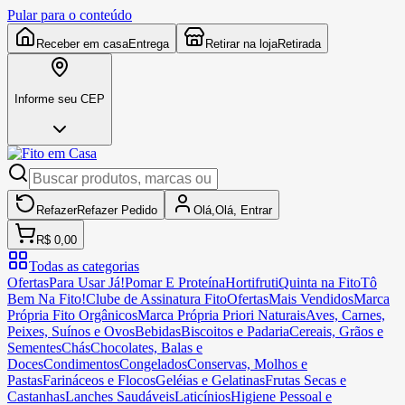
Pular para o conteúdo
Receber em casa
Entrega
Retirar na loja
Retirada
Informe seu CEP
Refazer
Refazer
Pedido
Olá,
Olá,
Entrar
R$ 0,00
Todas as categorias
Ofertas
Para Usar Já!
Pomar E Proteína
Hortifruti
Quinta na Fito
Tô
Bem Na Fito!
Clube de Assinatura Fito
Ofertas
Mais Vendidos
Marca
Própria Fito Orgânicos
Marca Própria Priori Naturais
Aves, Carnes,
Peixes, Suínos e Ovos
Bebidas
Biscoitos e Padaria
Cereais, Grãos e
Sementes
Chás
Chocolates, Balas e
Doces
Condimentos
Congelados
Conservas, Molhos e
Pastas
Farináceos e Flocos
Geléias e Gelatinas
Frutas Secas e
Castanhas
Lanches Saudáveis
Laticínios
Higiene Pessoal e