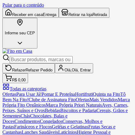
Pular para o conteúdo
Receber em casa
Entrega
Retirar na loja
Retirada
Informe seu CEP
Refazer
Refazer
Pedido
Olá,
Olá,
Entrar
R$ 0,00
Todas as categorias
Ofertas
Para Usar Já!
Pomar E Proteína
Hortifruti
Quinta na Fito
Tô
Bem Na Fito!
Clube de Assinatura Fito
Ofertas
Mais Vendidos
Marca
Própria Fito Orgânicos
Marca Própria Priori Naturais
Aves, Carnes,
Peixes, Suínos e Ovos
Bebidas
Biscoitos e Padaria
Cereais, Grãos e
Sementes
Chás
Chocolates, Balas e
Doces
Condimentos
Congelados
Conservas, Molhos e
Pastas
Farináceos e Flocos
Geléias e Gelatinas
Frutas Secas e
Castanhas
Lanches Saudáveis
Laticínios
Higiene Pessoal e