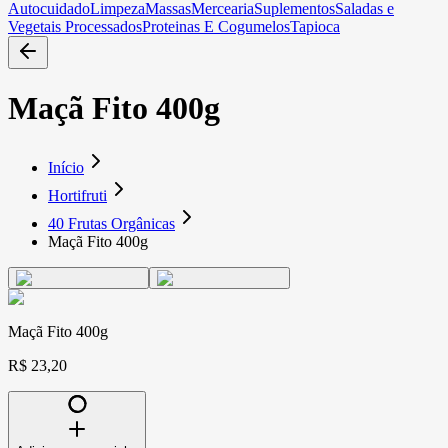
Autocuidado
Limpeza
Massas
Mercearia
Suplementos
Saladas e
Vegetais Processados
Proteinas E Cogumelos
Tapioca
Maçã Fito 400g
Início
Hortifruti
40 Frutas Orgânicas
Maçã Fito 400g
Maçã Fito 400g
R$ 23,20