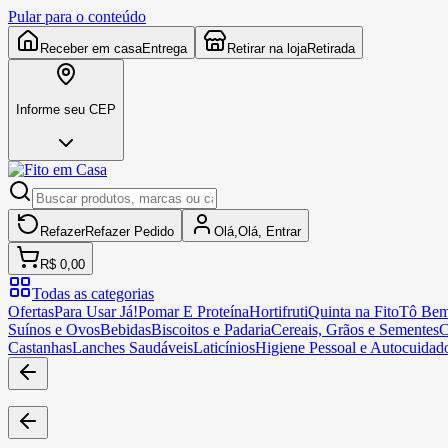
Pular para o conteúdo
Receber em casa
Entrega
Retirar na loja
Retirada
Informe seu CEP
Refazer
Refazer
Pedido
Olá,
Olá,
Entrar
R$ 0,00
Todas as categorias
Ofertas
Para Usar Já!
Pomar E Proteína
Hortifruti
Quinta na Fito
Tô Bem
Suínos e Ovos
Bebidas
Biscoitos e Padaria
Cereais, Grãos e Sementes
C
Castanhas
Lanches Saudáveis
Laticínios
Higiene Pessoal e Autocuidad