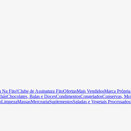
 Na Fito!
Clube de Assinatura Fito
Ofertas
Mais Vendidos
Marca Própria
hás
Chocolates, Balas e Doces
Condimentos
Congelados
Conservas, Mol
o
Limpeza
Massas
Mercearia
Suplementos
Saladas e Vegetais Processados