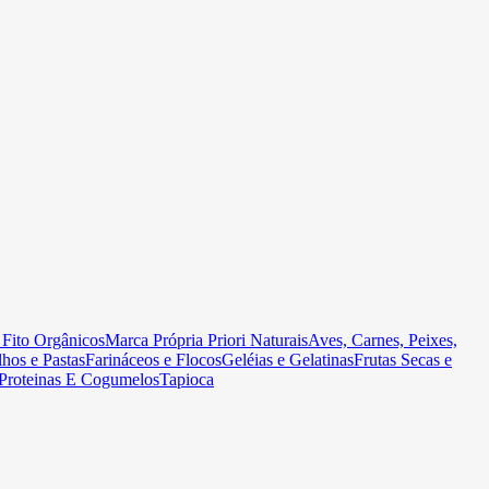
 Fito Orgânicos
Marca Própria Priori Naturais
Aves, Carnes, Peixes,
hos e Pastas
Farináceos e Flocos
Geléias e Gelatinas
Frutas Secas e
Proteinas E Cogumelos
Tapioca