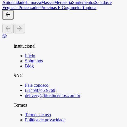
Autocuidado
Limpeza
Massas
Mercearia
Suplementos
Saladas e
Vegetais Processados
Proteinas E Cogumelos
Tapioca
Institucional
Início
Sobre nós
Blog
SAC
Fale conosco
(31) 98745-9769
delivery@fitoalimentos.com.br
Termos
Termos de uso
Política de privacidade