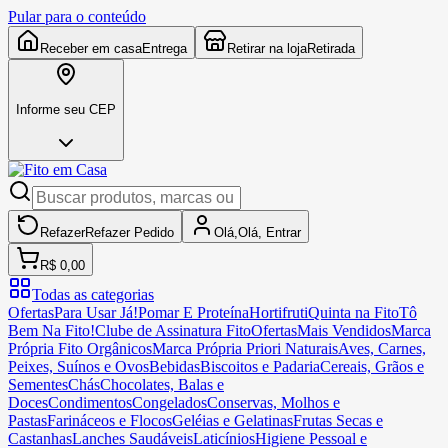
Pular para o conteúdo
Receber em casa
Entrega
Retirar na loja
Retirada
Informe seu CEP
Refazer
Refazer
Pedido
Olá,
Olá,
Entrar
R$ 0,00
Todas as categorias
Ofertas
Para Usar Já!
Pomar E Proteína
Hortifruti
Quinta na Fito
Tô
Bem Na Fito!
Clube de Assinatura Fito
Ofertas
Mais Vendidos
Marca
Própria Fito Orgânicos
Marca Própria Priori Naturais
Aves, Carnes,
Peixes, Suínos e Ovos
Bebidas
Biscoitos e Padaria
Cereais, Grãos e
Sementes
Chás
Chocolates, Balas e
Doces
Condimentos
Congelados
Conservas, Molhos e
Pastas
Farináceos e Flocos
Geléias e Gelatinas
Frutas Secas e
Castanhas
Lanches Saudáveis
Laticínios
Higiene Pessoal e