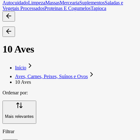
Autocuidado
Limpeza
Massas
Mercearia
Suplementos
Saladas e
Vegetais Processados
Proteinas E Cogumelos
Tapioca
10 Aves
Início
Aves, Carnes, Peixes, Suínos e Ovos
10 Aves
Ordenar por:
Mais relevantes
Filtrar