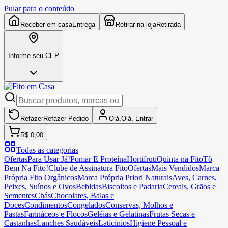
Pular para o conteúdo
Receber em casa
Entrega
Retirar na loja
Retirada
Informe seu CEP
Refazer
Refazer
Pedido
Olá,
Olá,
Entrar
R$ 0,00
Todas as categorias
Ofertas
Para Usar Já!
Pomar E Proteína
Hortifruti
Quinta na Fito
Tô
Bem Na Fito!
Clube de Assinatura Fito
Ofertas
Mais Vendidos
Marca
Própria Fito Orgânicos
Marca Própria Priori Naturais
Aves, Carnes,
Peixes, Suínos e Ovos
Bebidas
Biscoitos e Padaria
Cereais, Grãos e
Sementes
Chás
Chocolates, Balas e
Doces
Condimentos
Congelados
Conservas, Molhos e
Pastas
Farináceos e Flocos
Geléias e Gelatinas
Frutas Secas e
Castanhas
Lanches Saudáveis
Laticínios
Higiene Pessoal e