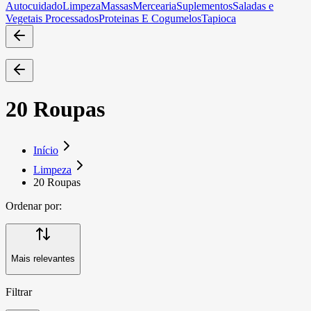
Autocuidado
Limpeza
Massas
Mercearia
Suplementos
Saladas e
Vegetais Processados
Proteinas E Cogumelos
Tapioca
20 Roupas
Início
Limpeza
20 Roupas
Ordenar por:
Mais relevantes
Filtrar