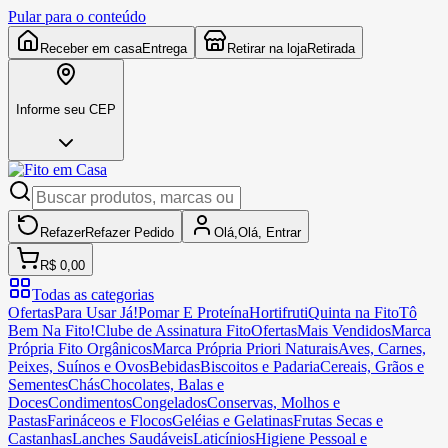
Pular para o conteúdo
Receber em casa
Entrega
Retirar na loja
Retirada
Informe seu CEP
Refazer
Refazer
Pedido
Olá,
Olá,
Entrar
R$ 0,00
Todas as categorias
Ofertas
Para Usar Já!
Pomar E Proteína
Hortifruti
Quinta na Fito
Tô
Bem Na Fito!
Clube de Assinatura Fito
Ofertas
Mais Vendidos
Marca
Própria Fito Orgânicos
Marca Própria Priori Naturais
Aves, Carnes,
Peixes, Suínos e Ovos
Bebidas
Biscoitos e Padaria
Cereais, Grãos e
Sementes
Chás
Chocolates, Balas e
Doces
Condimentos
Congelados
Conservas, Molhos e
Pastas
Farináceos e Flocos
Geléias e Gelatinas
Frutas Secas e
Castanhas
Lanches Saudáveis
Laticínios
Higiene Pessoal e