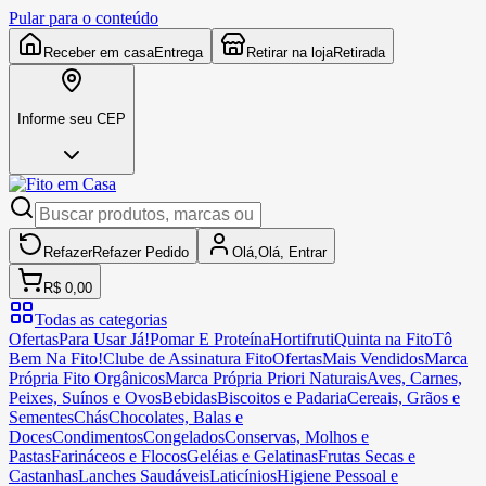
Pular para o conteúdo
Receber em casa
Entrega
Retirar na loja
Retirada
Informe seu CEP
Refazer
Refazer
Pedido
Olá,
Olá,
Entrar
R$ 0,00
Todas as categorias
Ofertas
Para Usar Já!
Pomar E Proteína
Hortifruti
Quinta na Fito
Tô
Bem Na Fito!
Clube de Assinatura Fito
Ofertas
Mais Vendidos
Marca
Própria Fito Orgânicos
Marca Própria Priori Naturais
Aves, Carnes,
Peixes, Suínos e Ovos
Bebidas
Biscoitos e Padaria
Cereais, Grãos e
Sementes
Chás
Chocolates, Balas e
Doces
Condimentos
Congelados
Conservas, Molhos e
Pastas
Farináceos e Flocos
Geléias e Gelatinas
Frutas Secas e
Castanhas
Lanches Saudáveis
Laticínios
Higiene Pessoal e