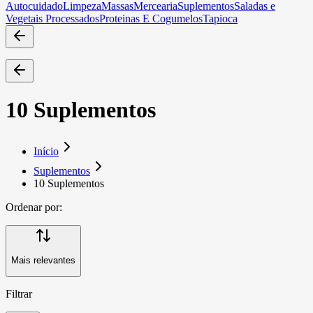
Autocuidado
Limpeza
Massas
Mercearia
Suplementos
Saladas e
Vegetais Processados
Proteinas E Cogumelos
Tapioca
10 Suplementos
Início
Suplementos
10 Suplementos
Ordenar por:
Mais relevantes
Filtrar